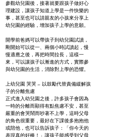
參觀幼兒園後，接著就要跟孩子做好心
理建設，讓孩子知道上學是一件快樂的
事，甚至也可以請親友的小孩來分享上
幼兒園的經驗，增加孩子上學的意願。
開學前爸媽可以帶孩子到幼兒園試讀，
剛開始可以從一、兩個小時試讀起，慢
慢適應之後，再把時間拉長，這樣一
來，可以讓孩子以漸進的方式，實際參
與幼兒園的生活，消除對上學的恐懼。
上幼兒園 哭哭 – 以鼓勵代替責備緩解孩
子的分離焦慮
正式進入幼兒園之後，許多孩子會因為
一時的分離而顯得有點焦慮不安，甚至
嚴重的會哭鬧而吵著不上學，這時父母
的角色很重要，最好在下課後多抱抱他
或陪他，也可以告訴孩子：「你今天的
表現真的好棒！」讓孩子能感受到父母