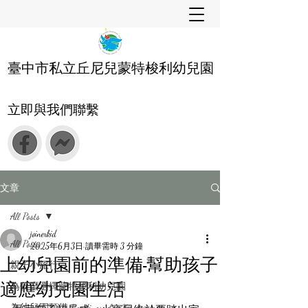
臺中市私立丘尼兒蒙特梭利幼兒園
立即與我們聯繫
文章
All Posts
joinerkid
All Posts
2025年6月3日
讀畢需時 3 分鐘
上幼兒園前的準備-幫助孩子
親子小旅行
適應幼兒園生活
為什麼選擇蒙特梭利幼兒園
為幼兒園預備 Readiness for Kindergarten