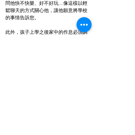
問他快不快樂、好不好玩……像這樣以輕
鬆聊天的方式關心他，讓他願意將學校
的事情告訴您。
此外，孩子上學之後家中的作息必須調
整，以往可以任由孩子玩到很晚才入
睡，早上睡到自然醒或直接抱到保母
家；但隨著孩子上課作息的改變，早睡
早起變成一件很重要的事，因為孩子如
果睡眠充足，在幼兒園一整天的心情都
會很棒。
另外必須提醒父母們，孩子剛入園所的
前半年比較容易生病，因為孩子從單純
的家庭環境到幼兒園團體的環境，其抗
體尚未產生前比較容易被傳染而生病，
父母們不需太過驚慌，這是孩子們適應
團體生活必經的過程；總之，孩子們踏
出人生學習的新里程，爸媽的態度關係