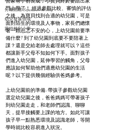
吾家有子初長成，小寶貝終於要踏出家
門上學了！ 經過參觀比較、審慎的評估
分離焦慮 Separation Anxiety
之後，為寶貝找到合適的幼兒園，可是
幼兒發展領域
面對陌生的環境及人事物，家長們總懷
蒙特梭利小學
著一顆忐忑不安的心，上幼兒園前要準
備什麼? 到了幼兒園到底要不要陪著上
課？還是交給老師去處理就可以？這些
都讓新手父母不知如何下手。面對孩子
們進入幼兒園，延伸學習的觸角，父母
應該如何幫助他們適應幼兒園的生活
呢？以下提供幾個經驗供爸媽參考。
上幼兒園前的準備-帶孩子參觀幼兒園
選定幼兒園之後，爸爸媽媽可帶著孩子
到幼兒園走走，和老師們認識、聊聊
天，提早接觸要上課的地方。如此可讓
孩子早一點熟悉環境及認識老師，等開
學時就比較容易進入狀況。