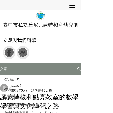
臺中市私立丘尼兒蒙特梭利幼兒園
立即與我們聯繫
文章
All Posts
joinerkid
All Posts
2025年9月4日
讀畢需時 1 分鐘
讓蒙特梭利點亮教室的數學
親子小旅行
學習與文化轉化之路
為什麼選擇蒙特梭利幼兒園
為幼兒園預備 Readiness for Kindergarten