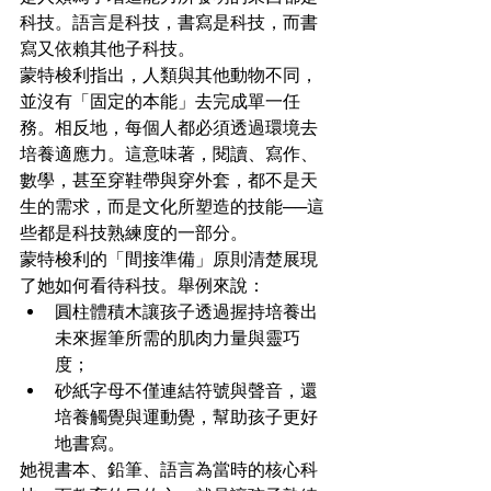
科技。語言是科技，書寫是科技，而書
寫又依賴其他子科技。
蒙特梭利指出，人類與其他動物不同，
並沒有「固定的本能」去完成單一任
務。相反地，每個人都必須透過環境去
培養適應力。這意味著，閱讀、寫作、
數學，甚至穿鞋帶與穿外套，都不是天
生的需求，而是文化所塑造的技能──這
些都是科技熟練度的一部分。
蒙特梭利的「間接準備」原則清楚展現
了她如何看待科技。舉例來說：
圓柱體積木讓孩子透過握持培養出
未來握筆所需的肌肉力量與靈巧
度；
砂紙字母不僅連結符號與聲音，還
培養觸覺與運動覺，幫助孩子更好
地書寫。
她視書本、鉛筆、語言為當時的核心科