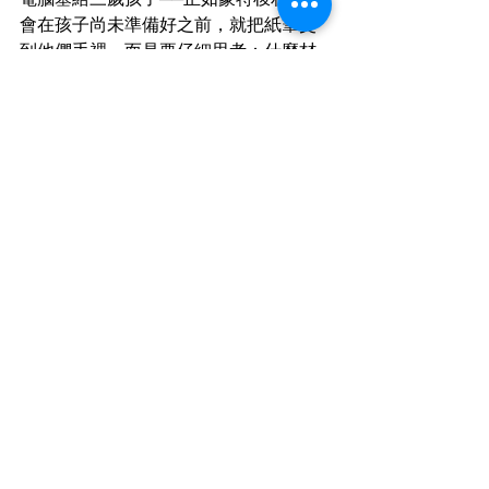
會在孩子尚未準備好之前，就把紙筆交
到他們手裡。而是要仔細思考：什麼材
料能激發孩子的興趣，同時又間接準備
他們在感官、動作與認知上的能力，讓
他們有力量在未來面對科技？
就像學鋼琴能培養鍵盤感覺，新的
「Vision Board」教材就是一個很好的例
子，幫助孩子為鍵盤素養做準備。未
來，當家長問「我的孩子怎麼跟得上科
技？」時，蒙特梭利老師能像回答數學
問題一樣，自信地帶領他們看見課室中
豐富的教具與課程。
延伸閱讀
Douglas Rushkoff《被程式化，或自己
編程》（
Program or Be Programmed
，
2011）──一本簡單易讀的宣言，強
調科技素養的重要性，以及如何避