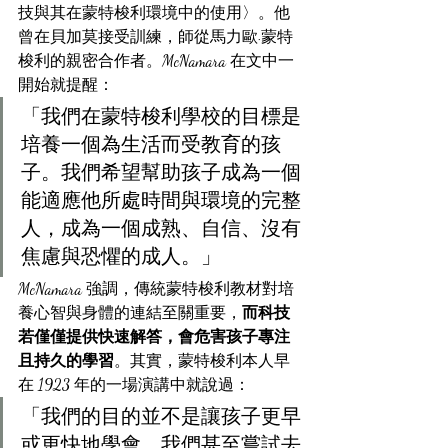
技與其在蒙特梭利環境中的使用〉。他
曾在貝加莫接受訓練，師從馬力歐·蒙特
梭利的親密合作者。McNamara 在文中一
開始就提醒：
「我們在蒙特梭利學校的目標是
培養一個為生活而受教育的孩
子。我們希望幫助孩子成為一個
能適應他所處時間與環境的完整
人，成為一個成熟、自信、沒有
焦慮與恐懼的成人。」
McNamara 強調，傳統蒙特梭利教材對培
養心智與身體的連結至關重要，
而科技
若僅僅提供快速解答，會危害孩子專注
且持久的學習
。其實，蒙特梭利本人早
在 1923 年的一場演講中就說過：
「我們的目的並不是讓孩子更早
或更快地學會。我們甚至嘗試去