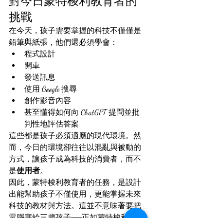
對今日蒙特梭利教育者的
挑戰
在今天，孩子需要掌握的科技不僅僅是
鉛筆與紙張，他們還必須學會：
程式設計
開車
發送訊息
使用 Google 搜尋
創作影音內容
甚至懂得如何向 ChatGPT 提問並批
判性地評估答案
這些都是孩子必須適應的現代環境。然
而，今日的環境卻往往以混亂與被動的
方式，讓孩子成為科技的消費者，而不
是
使用者
。
因此，蒙特梭利教育者的任務，是設計
出能幫助孩子不僅使用，更能掌握未來
科技的教材與方法。這並不意味著要把
電腦塞給三歲孩子──正如蒙特梭利也不