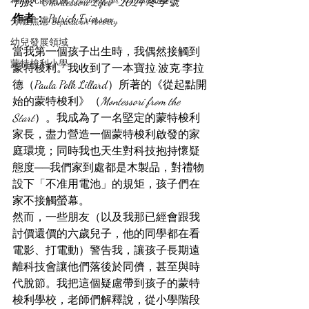
刊於《Montessori Life》2024 冬季號
作者：
 Patrick Frierson
分離焦慮 Separation Anxiety
幼兒發展領域
當我第一個孩子出生時，我偶然接觸到
蒙特梭利小學
蒙特梭利。我收到了一本寶拉·波克·李拉
德（Paula Polk Lillard）所著的《從起點開
始的蒙特梭利》（
Montessori from the 
Start
）。我成為了一名堅定的蒙特梭利
家長，盡力營造一個蒙特梭利啟發的家
庭環境；同時我也天生對科技抱持懷疑
態度──我們家到處都是木製品，對禮物
設下「不准用電池」的規矩，孩子們在
家不接觸螢幕。
然而，一些朋友（以及我那已經會跟我
討價還價的六歲兒子，他的同學都在看
電影、打電動）警告我，讓孩子長期遠
離科技會讓他們落後於同儕，甚至與時
代脫節。我把這個疑慮帶到孩子的蒙特
梭利學校，老師們解釋說，從小學階段